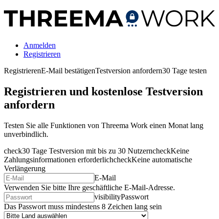
Anmelden
Registrieren
Registrieren
E-Mail bestätigen
Testversion anfordern
30 Tage testen
Registrieren und kostenlose Testversion
anfordern
Testen Sie alle Funktionen von Threema Work einen Monat lang
unverbindlich.
check
30 Tage Testversion mit bis zu 30 Nutzern
check
Keine
Zahlungsinformationen erforderlich
check
Keine automatische
Verlängerung
E-Mail
Verwenden Sie bitte Ihre geschäftliche E-Mail-Adresse.
visibility
Passwort
Das Passwort muss mindestens 8 Zeichen lang sein